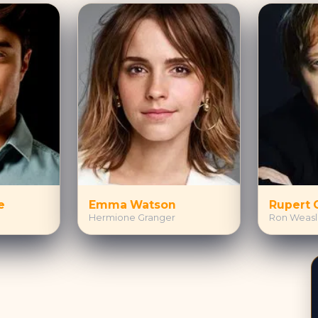
e
Emma Watson
Rupert 
Hermione Granger
Ron Weas