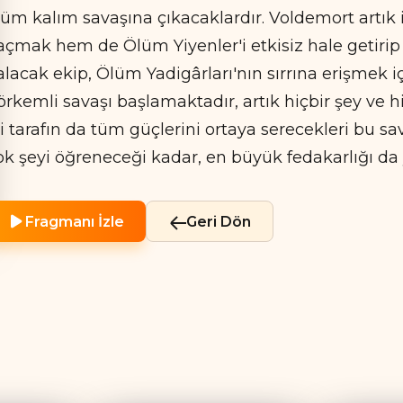
lüm kalım savaşına çıkacaklardır. Voldemort artık
açmak hem de Ölüm Yiyenler'i etkisiz hale getirip
alacak ekip, Ölüm Yadigârları'nın sırrına erişmek i
örkemli savaşı başlamaktadır, artık hiçbir şey ve hiç
ki tarafın da tüm güçlerini ortaya serecekleri bu sa
ok şeyi öğreneceği kadar, en büyük fedakarlığı d
Fragmanı İzle
Geri Dön