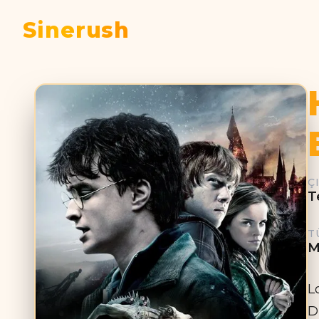
Sinerush
Ç
T
T
M
L
D