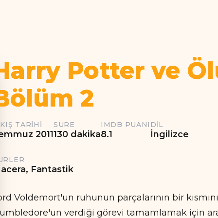
Harry Potter ve Öl
Bölüm 2
IKIŞ TARIHI
SÜRE
IMDB PUANI
DIL
emmuz 2011
130 dakika
8.1
İngilizce
ÜRLER
acera, Fantastik
ord Voldemort'un ruhunun parçalarının bir kısmın
umbledore'un verdiği görevi tamamlamak için arayı