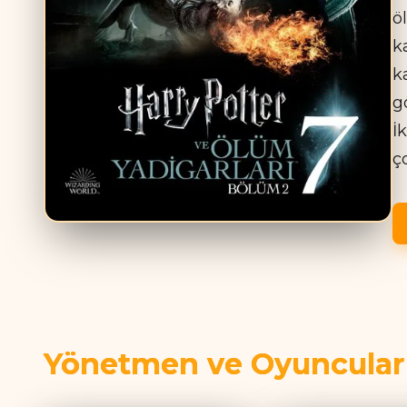
ö
k
k
g
İ
ç
Yönetmen ve Oyuncular