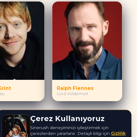
Grint
Ralph Fiennes
ley
Lord Voldemort
Çerez Kullanıyoruz
Sinerush deneyiminizi iyileştirmek için
çerezlerden yararlanır. Detaylı bilgi için
Gizlilik