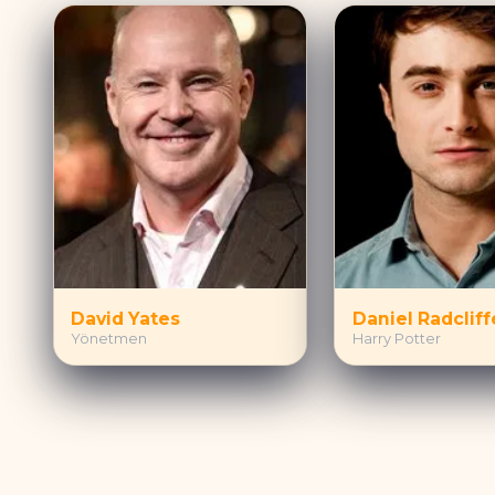
David Yates
Daniel Radcliff
Yönetmen
Harry Potter